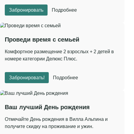
свежем воздухе), ужин, барная карта (крепкий алкоголь в
стоимость не входит), мастер-классы, посещение
Забронировать
Подробнее
территории музея-заповедника «Абрамцево», экскурсии в
места исторического наследия, боулинг (1 час).
Развлекательная программа (согласно анонсу).
Проведи время с семьей
31 декабря – завтрак (шведский стол), обед, новогодний
банкет с развлекательной программой, барная карта
Комфортное размещение 2 взрослых + 2 детей в
(крепкий алкоголь в стоимость не входит), развлекательная
номере категории Делюкс Плюс.
программа (согласно анонсу).
Забронировать!
Подробнее
Ваш лучший День рождения
Отмечайте День рождения в Вилла Альпина и
получите скидку на проживание и ужин.