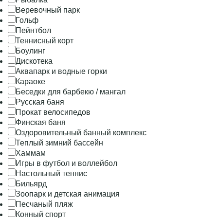
Веревочный парк
Гольф
Пейнтбол
Теннисный корт
Боулинг
Дискотека
Аквапарк и водные горки
Караоке
Беседки для барбекю / мангал
Русская баня
Прокат велосипедов
Финская баня
Оздоровительный банный комплекс
Теплый зимний бассейн
Хаммам
Игры в футбол и воллейбол
Настольный теннис
Бильярд
Зоопарк и детская анимация
Песчаный пляж
Конный спорт