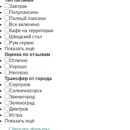
Тип питания
Завтрак
Полупансион
Полный пансион
Все включено
Кафе на территории
Шведский стол
Рум сервис
Показать ещё
Оценка по отзывам
Отлично
Хорошо
Неплохо
Трансфер от города
Серпухов
Солнечногорск
Звенигород
Зеленоград
Дмитров
Истра
Показать ещё
Сбросить фильтры