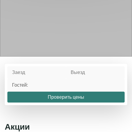
Пакет 2 января- 5 января
Важно!
Дорогие гости, для вашего комфорта и
Заезд 02.01.2025 в 17:00. Выезд 05.01.2025 до
удобства хаммам и сауна в СПА комплексе
15:00.
реновируются, приносим вам извинения за
временные неудобства. Пользуйтесь,
Предложение включает: проживание в
пожалуйста, саунами, находящимися рядом с
выбранной категории номера, завтрак
закрытым и открытым бассейнами. Шумные
(шведский стол), мастер-классы, посещение
работы будут проходить с 02.09 по 10.09.
территории музея-заповедника «Абрамцево»,
Открытие новой аква-зоны запланировано на
экскурсии в места исторического наследия,
октябрь.
боулинг (1 час). Развлекательная программа
(согласно анонсу).
Гостей:
Пакет 5 января – 8 января
Проверить цены
Заезд 05.01.2025 в 17:00. Выезд 08.01.2025 до
14:00.
Акции
Предложение включает: проживание в