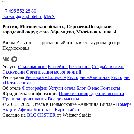
+7 496 552 28 80
booking@alphotel.ru
MAX
Россия, Московская область, Сергиево-Посадский
городской округ, село Абрамцево, Музейная улица, 4.
Вилла Альпина — роскошный отель в культурном центре
Подмосковья.
Услуги
Спа-комплекс
Бассейны
Рестораны
Свадьба в отеле
Экскурсии
Организация мероприятий
Рестораны
Ресторан «Галерея»
Ресторан «Альпина»
Ресторан
«Патиссерия»
Об отеле
Фотографии
Услуги отеля
Блог
О нас
Контакты
Юридическая информация
Политика конфиденциальности
Правила проживания
Все документы
© 2012 - 2026, Отель в Подмосковье «Альпина Вилла»
Номера
Акции
Афиша
Контакты
Карта сайта
Сделано на
BLOCKSTER
от Webster Studio