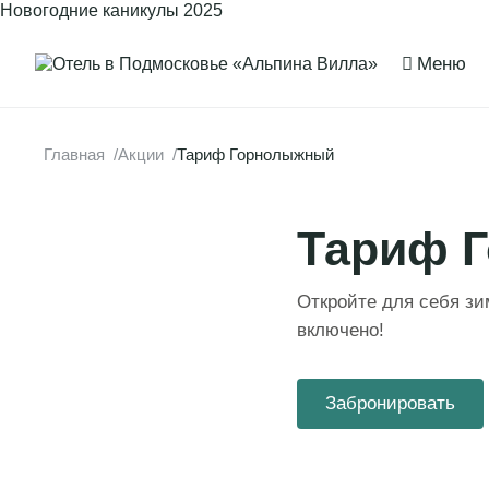
Новогодние каникулы 2025
Меню
Пакет 29 декабр
Заезд 29.12.2024 с 
Главная
Акции
Тариф Горнолыжный
Заезд 02.01.2025 в 
Тариф 
Предложение включ
стол), мастер-клас
Откройте для себя з
места историческог
включено!
анонсу).
Забронировать
Пакет 2 января-
Заезд 02.01.2025 в 