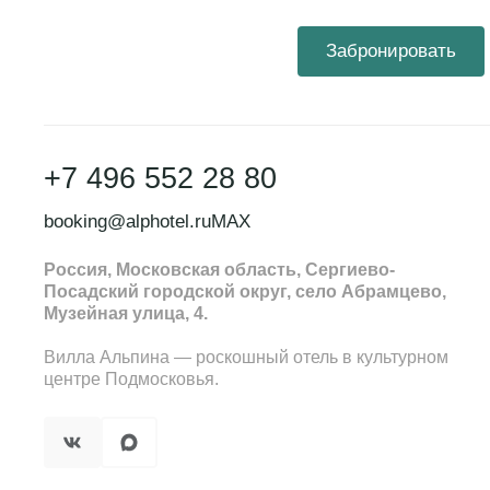
Пакет 30 декабр
реновируются, при
пожалуйста, сауна
Забронировать
Заезд 30.12.2024 с 
работы будут прохо
октябрь.
Предложение включ
стол), обед (на све
Подробнее
входит), мастер-к
+7 496 552 28 80
экскурсии в места 
booking@alphotel.ru
MAX
(согласно анонсу).
Россия, Московская область, Сергиево-
31 декабря – завтр
Посадский городской округ, село Абрамцево,
Музейная улица, 4.
программой, барная
программа (согласн
Вилла Альпина — роскошный отель в культурном
центре Подмосковья.
Пакет 31 декабр
Заезд 31.12.2024 с 