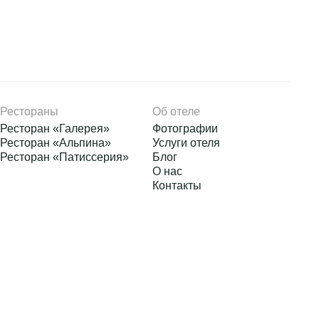
зуйтесь,
ссейнами. Шумные
планировано на
втрак (шведский
в стоимость не
рамцево»,
Рестораны
Об отеле
Ресторан «Галерея»
Фотографии
ельная программа
Ресторан «Альпина»
Услуги отеля
Ресторан «Патиссерия»
Блог
О нас
Контакты
екательной
азвлекательная