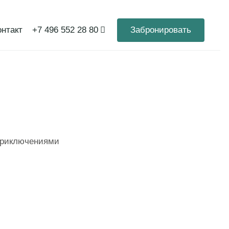
онтакты
+7 496 552 28 80
Забронировать
втрак (шведский
цево», экскурсии в
 приключениями
амма (согласно