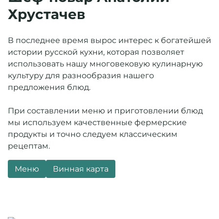
Хрустачев
Заезд 31.12.2024 с 17:00. Выезд 02.01.2025 до 15.00.
Предложение включает: проживание в выбранной
В последнее время вырос интерес к богатейшей
категории номера, завтрак (шведский стол), обед (на
истории русской кухни, которая позволяет
свежем воздухе), ужин, барная карта (крепкий
использовать нашу многовековую кулинарную
алкоголь в стоимость не входит), мастер-классы,
культуру для разнообразия нашего
посещение территории музея-заповедника
предложения блюд.
«Абрамцево», экскурсии в места исторического
наследия, боулинг (1 час). Развлекательная
При составлении меню и приготовлении блюд
программа (согласно анонсу).
мы используем качественные фермерские
продукты и точно следуем классическим
31 декабря – завтрак (шведский стол), обед,
рецептам.
новогодний банкет с развлекательной программой,
барная карта (крепкий алкоголь в стоимость не
Меню
Винная карта
входит), развлекательная программа (согласно
анонсу).