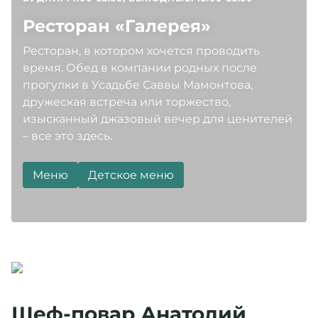
Заезд 30.12.2024 с 17:00. Выезд 02.01.2025 до 15.00.
Ресторан «Галерея»
Предложение включает: проживание в выбранной
Ресторан, в котором хочется проводить
категории номера, завтрак (шведский стол), обед (на
время. Обед в компании родных после
свежем воздухе), ужин, барная карта (крепкий
прогулки в Усадьбе Саввы Мамонтова,
алкоголь в стоимость не входит), мастер-классы,
дружеская встреча или торжество,
посещение территории музея-заповедника
изысканный джазовый вечер для ценителей
«Абрамцево», экскурсии в места исторического
– все это здесь.
наследия, боулинг (1 час). Развлекательная
программа (согласно анонсу).
Меню
Детское меню
31 декабря – завтрак (шведский стол), обед,
новогодний банкет с развлекательной программой,
барная карта (крепкий алкоголь в стоимость не
входит), развлекательная программа (согласно
анонсу).
Пакет 31 декабря - 2 января
Шеф-повар Анатолий