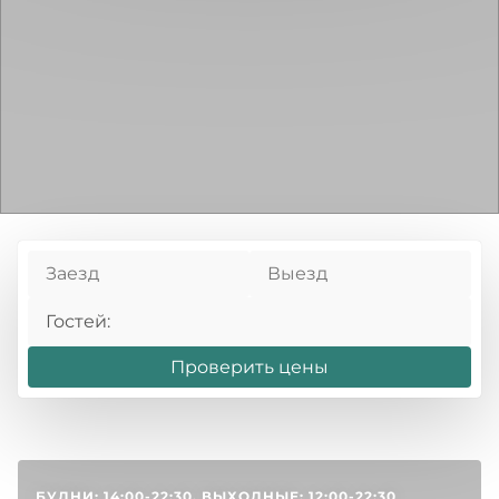
Важно!
Дорогие гости, для вашего комфорта и
категории номера, завтрак (шведский стол), мастер-
удобства хаммам и сауна в СПА комплексе
классы, посещение территории музея-заповедника
реновируются, приносим вам извинения за
«Абрамцево», экскурсии в места исторического
временные неудобства. Пользуйтесь, пожалуйста,
наследия, боулинг (1 час). Развлекательная
саунами, находящимися рядом с закрытым и
программа (согласно анонсу).
открытым бассейнами. Шумные работы будут
проходить с 02.09 по 10.09. Открытие новой аква-
Пакет 5 января – 8 января
зоны запланировано на октябрь.
Заезд 05.01.2025 в 17:00. Выезд 08.01.2025 до 14:00.
Предложение включает: проживание в выбранной
категории номера, завтрак (шведский стол), мастер-
Гостей:
классы, посещение территории музея-заповедника
«Абрамцево», экскурсии в места исторического
Проверить цены
наследия, боулинг (1 час). Развлекательная
программа (согласно анонсу).
Пакет 30 декабря - 2 января
БУДНИ: 14:00-22:30, ВЫХОДНЫЕ: 12:00-22:30