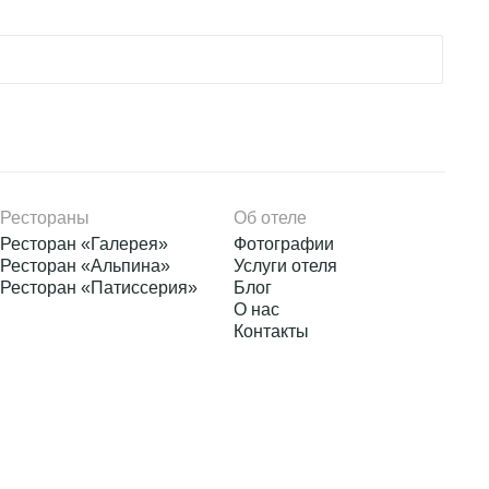
а в СПА комплексе
зуйтесь,
ссейнами. Шумные
планировано на
втрак (шведский
в стоимость не
рамцево»,
ельная программа
Рестораны
Об отеле
Ресторан «Галерея»
Фотографии
Ресторан «Альпина»
Услуги отеля
екательной
Ресторан «Патиссерия»
Блог
О нас
азвлекательная
Контакты