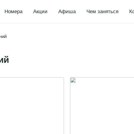
Номера
Акции
Афиша
Чем заняться
К
я - 2 января
ний
12:00. Выезд 02.01.2025 до 15.00.
17:00. Выезд 05.01.2025 до 15:00.
ий
ает: проживание в выбранной категории номера, за
сы, посещение территории музея-заповедника «Абрам
о наследия, боулинг (1 час). Развлекательная прогр
 5 января
17:00. Выезд 05.01.2025 до 15:00.