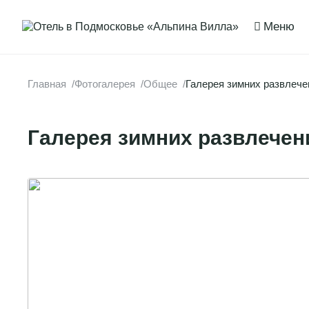
Меню
Пакет 29 декабр
Главная
Фотогалерея
Общее
Галерея зимних развлече
Заезд 29.12.2024 с 
Заезд 02.01.2025 в 
Галерея зимних развлечен
Предложение включ
стол), мастер-клас
места историческог
анонсу).
Пакет 2 января-
Заезд 02.01.2025 в 