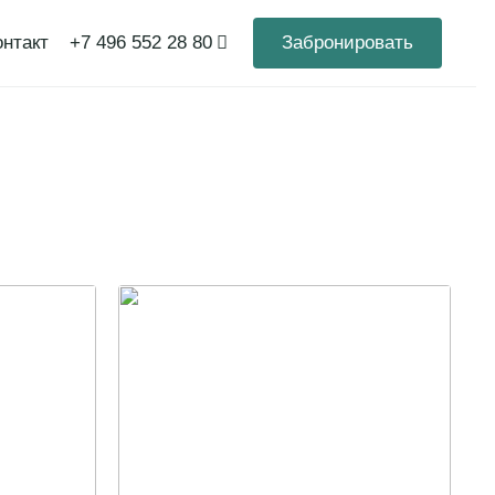
онтакты
+7 496 552 28 80
Забронировать
втрак (шведский
цево», экскурсии в
амма (согласно