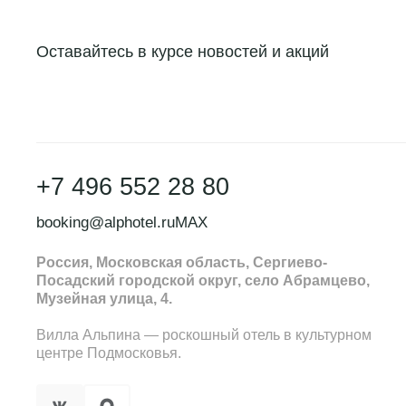
Пакет 30 декабр
Забронировать в
Важно!
Дорогие гос
реновируются, при
Заезд 30.12.2024 с 
Оставайтесь в курсе новостей и акций
пожалуйста, сауна
работы будут прохо
Предложение включ
октябрь.
стол), обед (на све
входит), мастер-к
Подробнее
экскурсии в места 
+7 496 552 28 80
(согласно анонсу).
booking@alphotel.ru
MAX
31 декабря – завтр
программой, барная
Россия, Московская область, Сергиево-
Посадский городской округ, село Абрамцево,
программа (согласн
Музейная улица, 4.
Вилла Альпина — роскошный отель в культурном
Пакет 31 декабр
центре Подмосковья.
Заезд 31.12.2024 с 