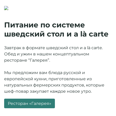
Заезд 31.12.2024 с 17:00. Выезд 02.01.2025 до 15.00.
Предложение включает: проживание в выбранной
Питание по системе
категории номера, завтрак (шведский стол), обед (на
свежем воздухе), ужин, барная карта (крепкий
шведский стол и a là carte
алкоголь в стоимость не входит), мастер-классы,
посещение территории музея-заповедника
Завтрак в формате шведский стол и a là carte.
«Абрамцево», экскурсии в места исторического
Обед и ужин в нашем концептуальном
наследия, боулинг (1 час). Развлекательная
ресторане “Галерея”.
программа (согласно анонсу).
Мы предложим вам блюда русской и
31 декабря – завтрак (шведский стол), обед,
европейской кухни, приготовленные из
новогодний банкет с развлекательной программой,
натуральных фермерских продуктов, которые
барная карта (крепкий алкоголь в стоимость не
шеф-повар закупает каждое новое утро.
входит), развлекательная программа (согласно
анонсу).
Ресторан «Галерея»