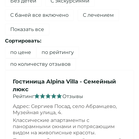
Без детей
С экскурсиями
С баней все включено
С лечением
Показать все
Сортировать:
по цене
по рейтингу
по количеству отзывов
Гостиница
Alpina Villa
- Семейный
люкс
Рейтинг
Отзывы
Адрес: Сергиев Посад,
село Абрамцево,
Музейная улица, 4
.
Классические апартаменты с
панорамными окнами и потрясающим
видом на живописные красоты.