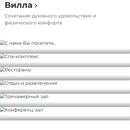
Вилла
Заезд 30.12.2024 с 17:00. Выезд 02.01.2025 до 15.00.
Сочетание духовного удовольствия и
Предложение включает: проживание в выбранной
физического комфорта
категории номера, завтрак (шведский стол), обед (на
свежем воздухе), ужин, барная карта (крепкий
алкоголь в стоимость не входит), мастер-классы,
С нами Вы посетите...
посещение территории музея-заповедника
«Абрамцево», экскурсии в места исторического
Спа-комплекс
наследия, боулинг (1 час). Развлекательная
программа (согласно анонсу).
Рестораны
31 декабря – завтрак (шведский стол), обед,
Отдых и развлечения
новогодний банкет с развлекательной программой,
барная карта (крепкий алкоголь в стоимость не
Тренажерный зал
входит), развлекательная программа (согласно
анонсу).
Конференц-зал
Пакет 31 декабря - 2 января