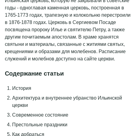
Ильинская церковь, которую не закрывали в советские
вам извинения за временные неудобства. Пользуйтесь,
посещение территории музея-заповедника «Абрамцево»,
годы - одноглавая каменная церковь, построенная в
пожалуйста, саунами, находящимися рядом с закрытым и
экскурсии в места исторического наследия, боулинг (1 час).
1765-1773 годах, трапезную и колокольню перестроили
открытым бассейнами. Шумные работы будут проходить с
Развлекательная программа (согласно анонсу).
в 1876-1878 годах. Церковь в Сергиевом Посаде
02.09 по 10.09. Открытие новой аква-зоны запланировано
посвящена пророку Илье и святителю Петру, а также
на октябрь.
Пакет 5 января – 8 января
другим почитаемым апостолам. В храме хранятся
святыни и материалы, связанные с житиями святых,
Заезд 05.01.2025 в 17:00. Выезд 08.01.2025 до 14:00.
крещениями и образами для молебенов. Расписание
служений и молебнов доступно на сайте церкви.
Предложение включает: проживание в выбранной
категории номера, завтрак (шведский стол), мастер-классы,
Содержание статьи
посещение территории музея-заповедника «Абрамцево»,
экскурсии в места исторического наследия, боулинг (1 час).
История
Развлекательная программа (согласно анонсу).
Архитектура и внутреннее убранство Ильинской
церкви
Пакет 30 декабря - 2 января
Современное состояние
Заезд 30.12.2024 с 17:00. Выезд 02.01.2025 до 15.00.
Престольные праздники
Как добраться
Предложение включает: проживание в выбранной