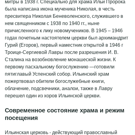
митры в 1938 г. Специально для храма Ильи Пророка
была написана икона мученика Николая, в честь
пресвитера Николая Беневоленского, служившего в
нем священником с 1938 по 1940 гг., ныне
причисленного к лику новомучеников. В 1945 – 1946
годах почетным настоятелем церкви был архимандрит
Гурий (Егоров), первый наместник открытой в 1946 г
Троице-Сергиевой Лавры после разрешения И. В.
Сталина на возобновление монашеской жизни. К
первому пасхальному богослужению —готовили
пятиглавый Успенский собор. Ильинский храм
пожертвовал обители богослужебные книги,
облачение, подсвечники, аналои, также в Лавру
перешел один из хоров Ильинской церкви.
Современное состояние храма и режим
посещения
Ильинская церковь - действующий православный