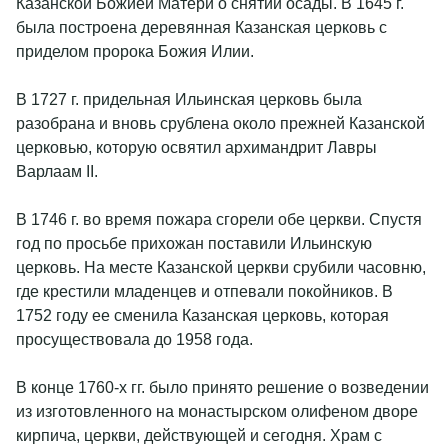
свежем воздухе), ужин, барная карта (крепкий алкоголь в
Казанской Божией Матери о снятии осады. В 1645 г.
стоимость не входит), мастер-классы, посещение
была построена деревянная Казанская церковь с
территории музея-заповедника «Абрамцево», экскурсии в
приделом пророка Божия Илии.
места исторического наследия, боулинг (1 час).
Развлекательная программа (согласно анонсу).
В 1727 г. придельная Ильинская церковь была
разобрана и вновь срублена около прежней Казанской
31 декабря – завтрак (шведский стол), обед, новогодний
церковью, которую освятил архимандрит Лавры
банкет с развлекательной программой, барная карта
Варлаам II.
(крепкий алкоголь в стоимость не входит), развлекательная
программа (согласно анонсу).
В 1746 г. во время пожара сгорели обе церкви. Спустя
год по просьбе прихожан поставили Ильинскую
церковь. На месте Казанской церкви срубили часовню,
где крестили младенцев и отпевали покойников. В
1752 году ее сменила Казанская церковь, которая
просуществовала до 1958 года.
В конце 1760-х гг. было принято решение о возведении
из изготовленного на монастырском олифеном дворе
кирпича, церкви, действующей и сегодня. Храм с