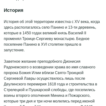
категории номера, завтрак (шведский стол), обед (на
История
свежем воздухе), ужин, барная карта (крепкий алкоголь в
стоимость не входит), мастер-классы, посещение
территории музея-заповедника «Абрамцево», экскурсии в
История об этой территории известна с XV века, когда
места исторического наследия, боулинг (1 час).
здесь располагалось село Панино и 13-ти деревень,
Развлекательная программа (согласно анонсу).
которые в 1450 годах великий князь Василий II
променял Троице-Сергиеву монастырю. Бедное
31 декабря – завтрак (шведский стол), обед, новогодний
поселение Панино в XVI столетии пришло в
банкет с развлекательной программой, барная карта
запустение.
(крепкий алкоголь в стоимость не входит), развлекательная
программа (согласно анонсу).
Заветное желание преподобного Дионисия
Радонежского о возведении храма во имя славного
Пакет 31 декабря - 2 января
пророка Божия Илии вблизи Свято-Троицкой
Сергиевой Лавры осуществилось лишь после
Заезд 31.12.2024 с 17:00. Выезд 02.01.2025 до 15.00.
Деулинского перемирия 1618 года и строительства в
Стрелецкой и Пушкарской слободы, где поселились
Предложение включает: проживание в выбранной
воины второго ополчения Минина и Пожарского,
категории номера, завтрак (шведский стол), обед (на
которые три дня и три ночи молились перед иконой