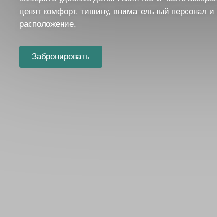
ценят комфорт, тишину, внимательный персонал и
расположение.
Забронировать