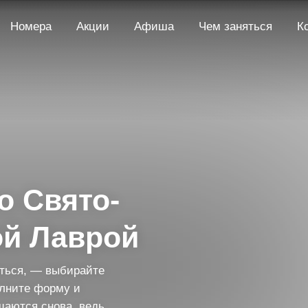
Номера
Акции
Афиша
Чем заняться
К
о Свято-
ой Лаврой
иться, — выбирайте
олните форму и
щаются снова, ведь